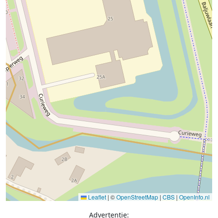
Leaflet
|
©
OpenStreetMap
|
CBS
|
OpenInfo.nl
Advertentie: