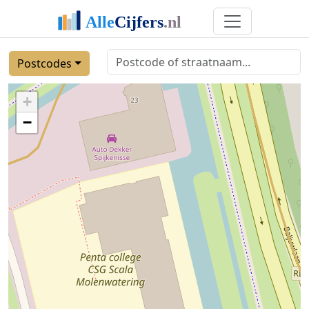
Postcodes
+
−