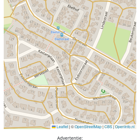
Leaflet
|
©
OpenStreetMap
|
CBS
|
OpenInfo.nl
Advertentie: