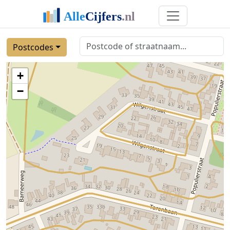
Postcodes
+
−