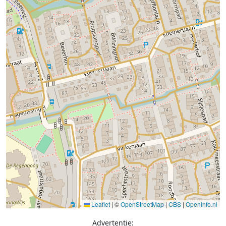
Leaflet
|
©
OpenStreetMap
|
CBS
|
OpenInfo.nl
Advertentie: