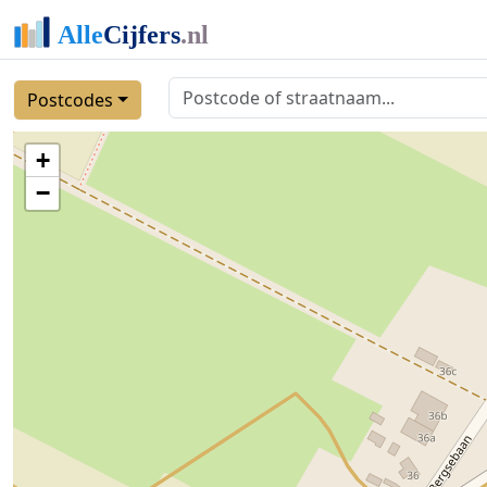
Postcodes
+
−