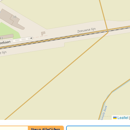
Leaflet
|