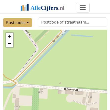
Postcodes
+
−