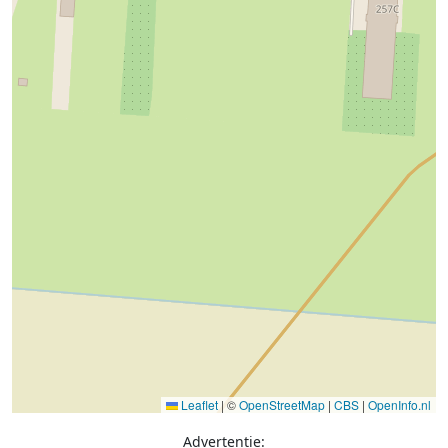
Leaflet
|
©
OpenStreetMap
|
CBS
|
OpenInfo.nl
Advertentie: