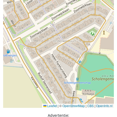
Leaflet
|
©
OpenStreetMap
|
CBS
|
OpenInfo.nl
Advertentie: