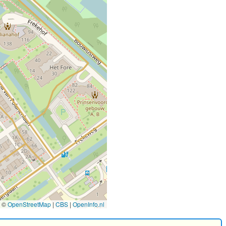
©
OpenStreetMap
|
CBS
|
OpenInfo.nl