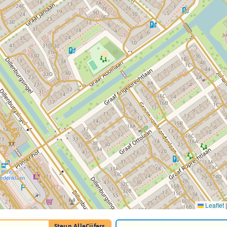
Leaflet
|