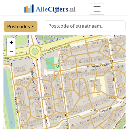
Postcodes
+
−