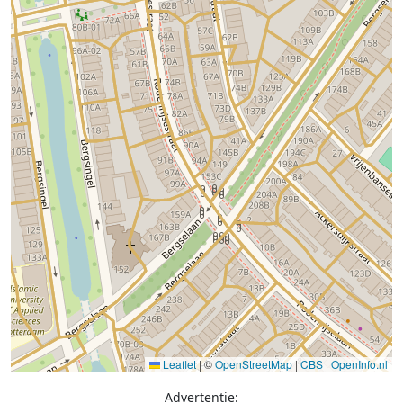
Leaflet
|
©
OpenStreetMap
|
CBS
|
OpenInfo.nl
Advertentie: