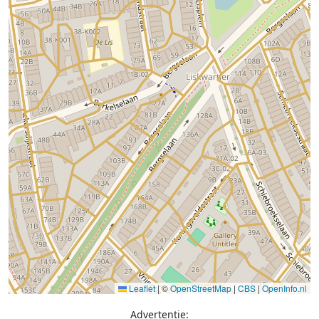
Leaflet
|
©
OpenStreetMap
|
CBS
|
OpenInfo.nl
Advertentie: