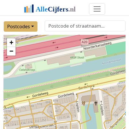
Postcodes
+
−