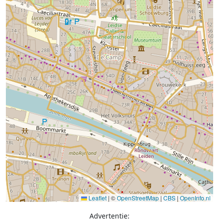
Leaflet
|
©
OpenStreetMap
|
CBS
|
OpenInfo.nl
Advertentie: