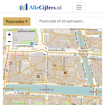
Postcodes
+
−