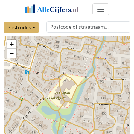
Postcodes
+
−