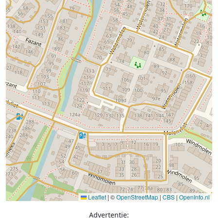
Leaflet
|
©
OpenStreetMap
|
CBS
|
OpenInfo.nl
Advertentie: