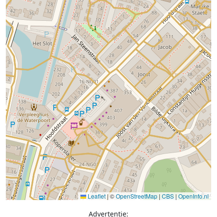
Leaflet
|
©
OpenStreetMap
|
CBS
|
OpenInfo.nl
Advertentie: