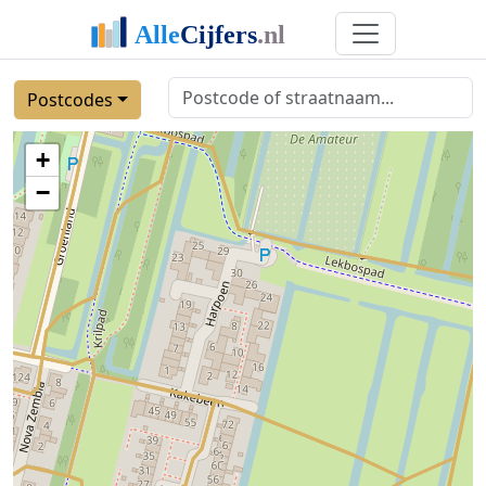
Postcodes
+
−