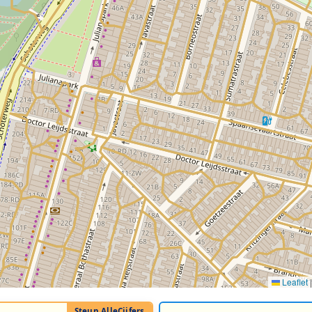
Leaflet
|