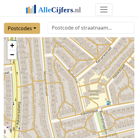
Postcodes
+
−