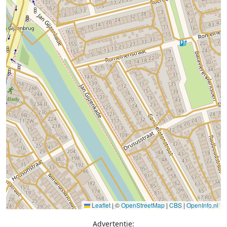
Leaflet
|
©
OpenStreetMap
|
CBS
|
OpenInfo.nl
Advertentie: