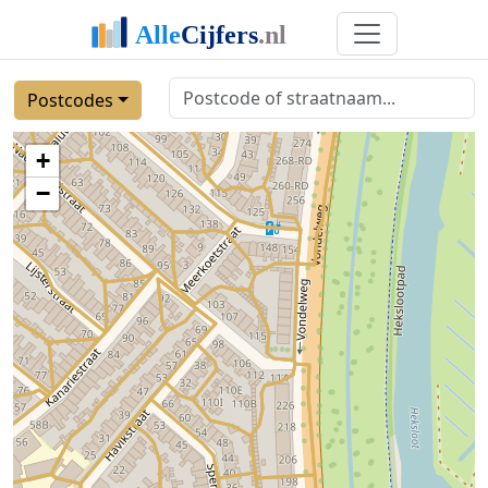
Postcodes
+
−