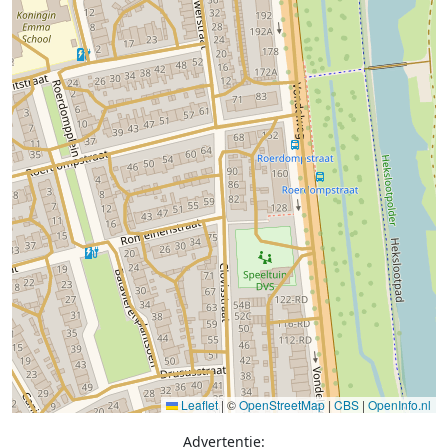
Leaflet
|
©
OpenStreetMap
|
CBS
|
OpenInfo.nl
Advertentie: