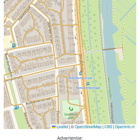
Leaflet
|
©
OpenStreetMap
|
CBS
|
OpenInfo.nl
Advertentie: