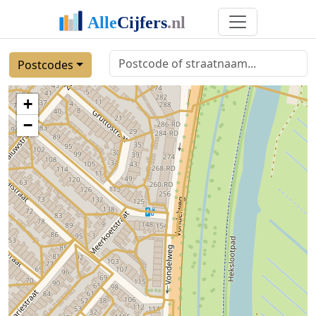
Postcodes
+
−