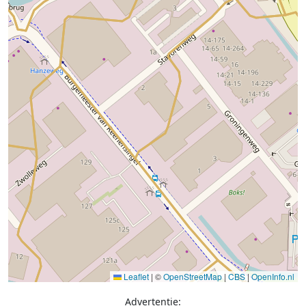
Leaflet
|
©
OpenStreetMap
|
CBS
|
OpenInfo.nl
Advertentie: