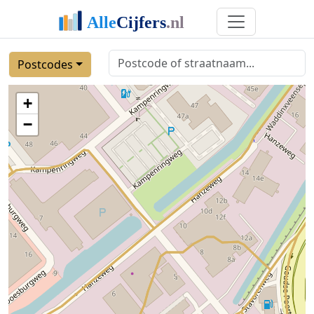
Postcodes
+
−