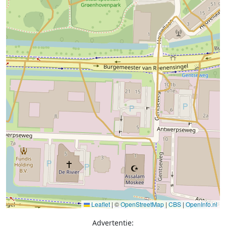
Leaflet
|
©
OpenStreetMap
|
CBS
|
OpenInfo.nl
Advertentie: