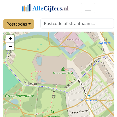
Postcodes
+
−