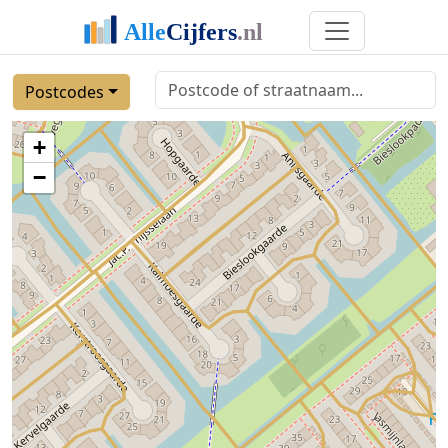
Postcodes
+
−