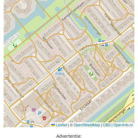
Leaflet
|
©
OpenStreetMap
|
CBS
|
OpenInfo.nl
Advertentie: