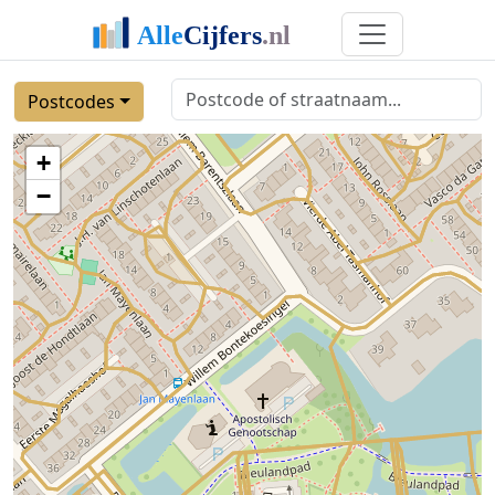
Postcodes
+
−