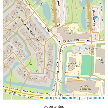
Leaflet
|
©
OpenStreetMap
|
CBS
|
OpenInfo.nl
Advertentie: