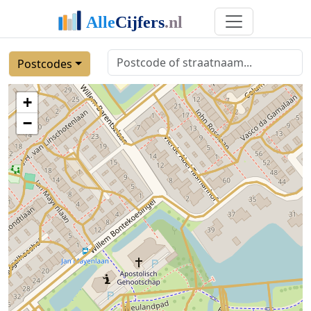
Postcodes
+
−