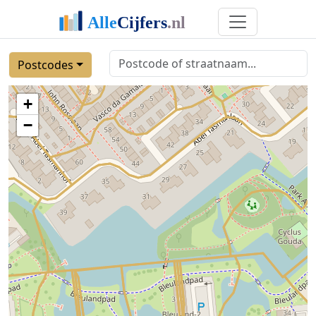
Postcodes
+
−