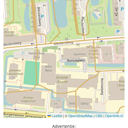
Leaflet
|
©
OpenStreetMap
|
CBS
|
OpenInfo.nl
Advertentie: