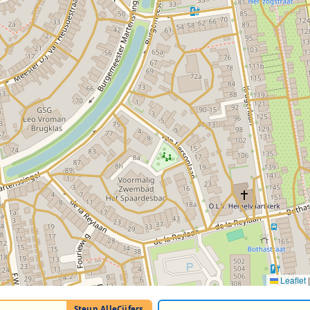
Leaflet
|