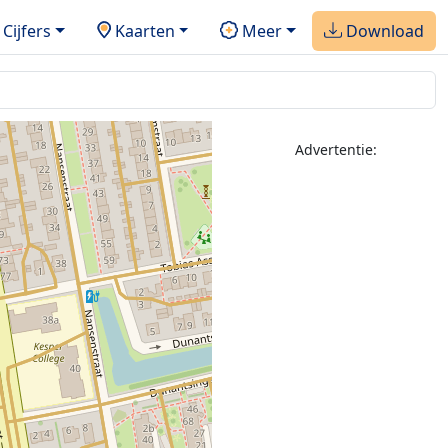
Cijfers
Kaarten
Meer
Download
Advertentie: