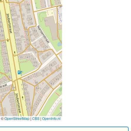
©
OpenStreetMap
|
CBS
|
OpenInfo.nl