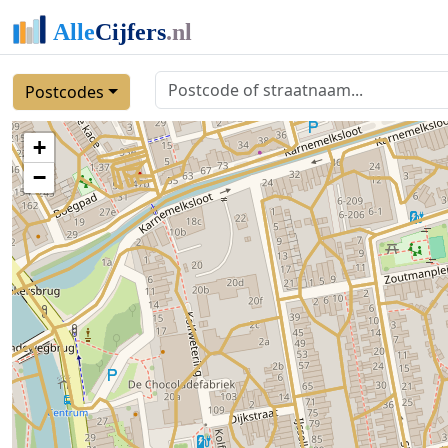
Postcodes
+
−