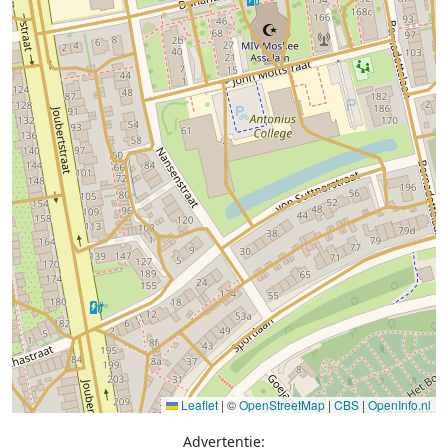
Leaflet
|
©
OpenStreetMap
|
CBS
|
OpenInfo.nl
Advertentie: