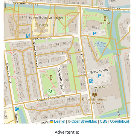
Leaflet
|
©
OpenStreetMap
|
CBS
|
OpenInfo.nl
Advertentie: