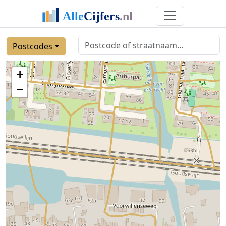
Postcodes
+
−