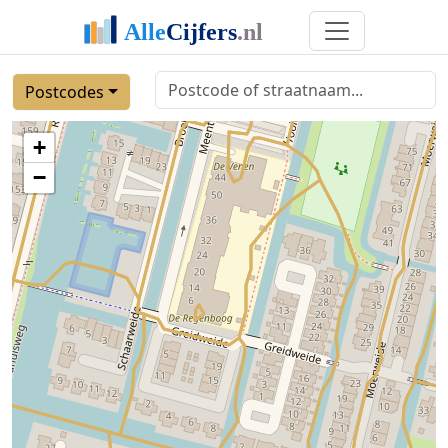
Postcodes
+
−