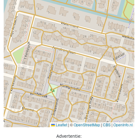
Leaflet
|
©
OpenStreetMap
|
CBS
|
OpenInfo.nl
Advertentie: