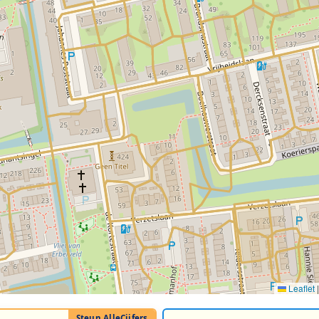
Leaflet
|