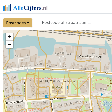
Postcodes
+
−