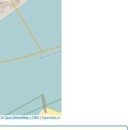
©
OpenStreetMap
|
CBS
|
OpenInfo.nl