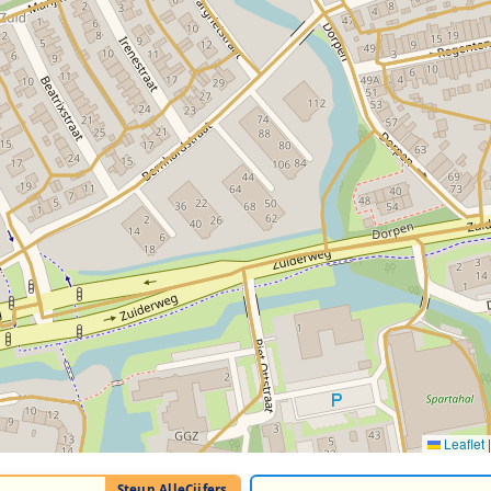
Leaflet
|