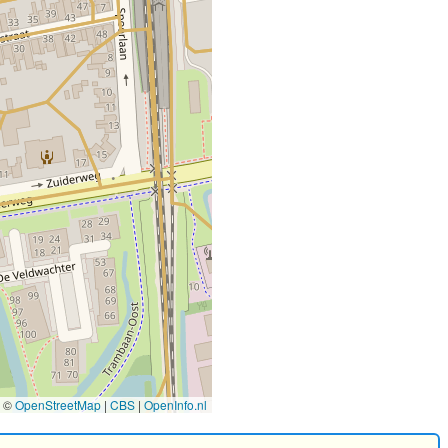
©
OpenStreetMap
|
CBS
|
OpenInfo.nl