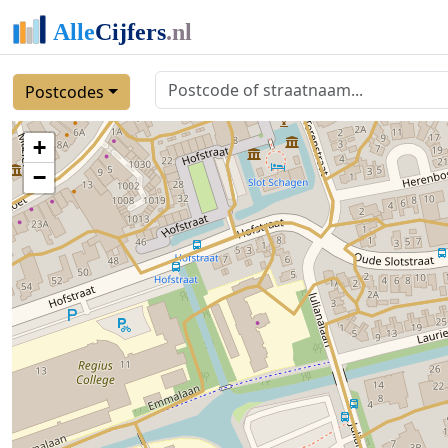
Postcodes
+
−