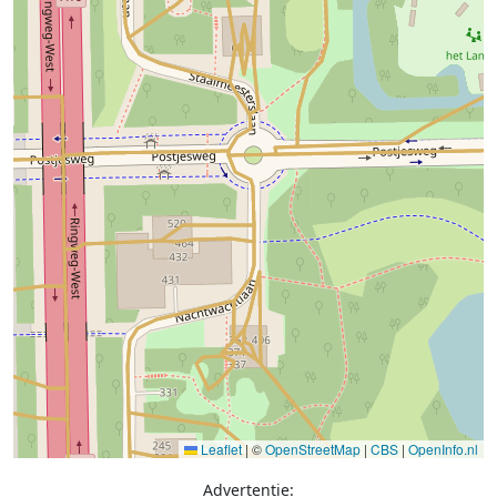
Leaflet
|
©
OpenStreetMap
|
CBS
|
OpenInfo.nl
Advertentie: