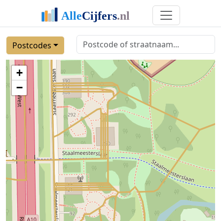
Postcodes
+
−