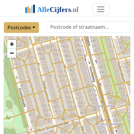
Postcodes
+
−