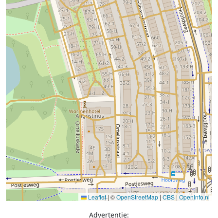
Leaflet
|
©
OpenStreetMap
|
CBS
|
OpenInfo.nl
Advertentie: