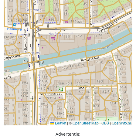
Leaflet
|
©
OpenStreetMap
|
CBS
|
OpenInfo.nl
Advertentie: