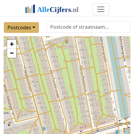
Postcodes
+
−