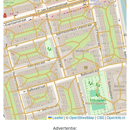
Leaflet
|
©
OpenStreetMap
|
CBS
|
OpenInfo.nl
Advertentie: