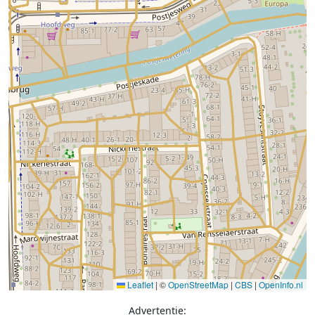
Leaflet
|
©
OpenStreetMap
|
CBS
|
OpenInfo.nl
Advertentie: