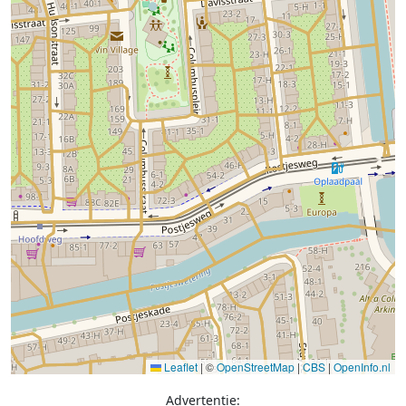
Leaflet
|
©
OpenStreetMap
|
CBS
|
OpenInfo.nl
Advertentie: