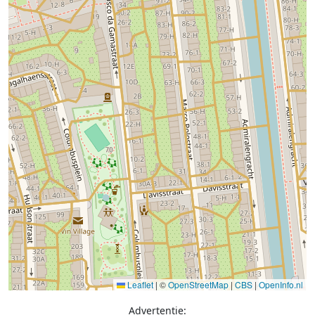
Leaflet
|
©
OpenStreetMap
|
CBS
|
OpenInfo.nl
Advertentie: