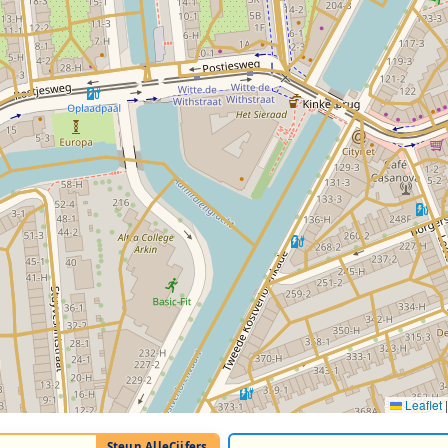
Leaflet
|