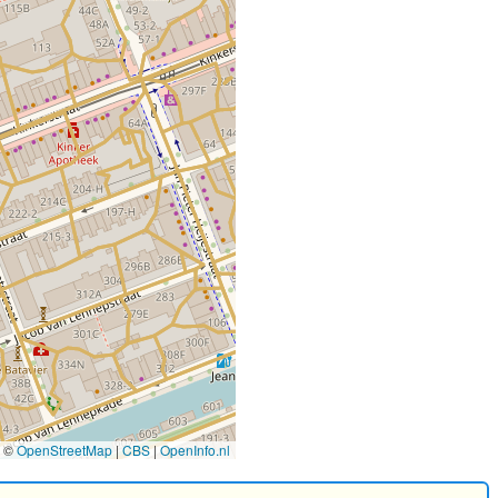
©
OpenStreetMap
|
CBS
|
OpenInfo.nl