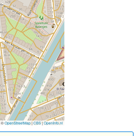
©
OpenStreetMap
|
CBS
|
OpenInfo.nl