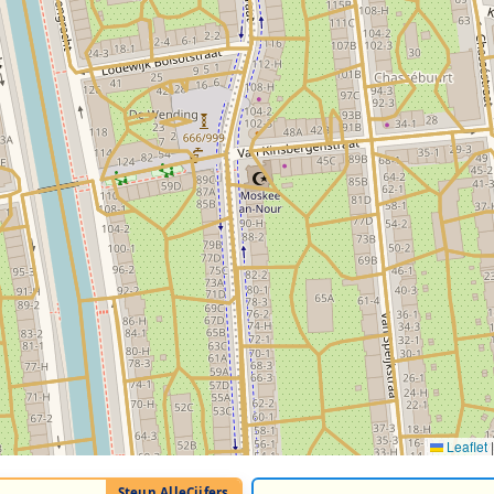
Leaflet
|