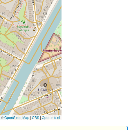
©
OpenStreetMap
|
CBS
|
OpenInfo.nl