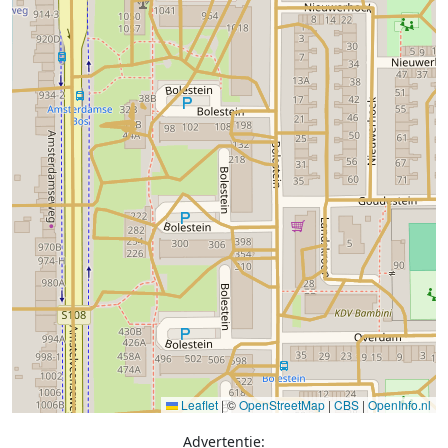
Leaflet
|
©
OpenStreetMap
|
CBS
|
OpenInfo.nl
Advertentie: