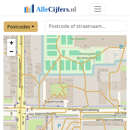
Postcodes
+
−