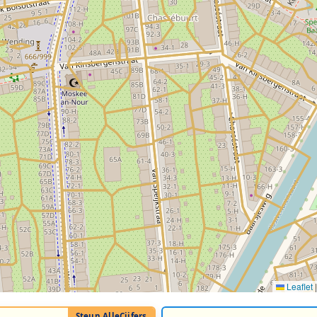
Leaflet
|