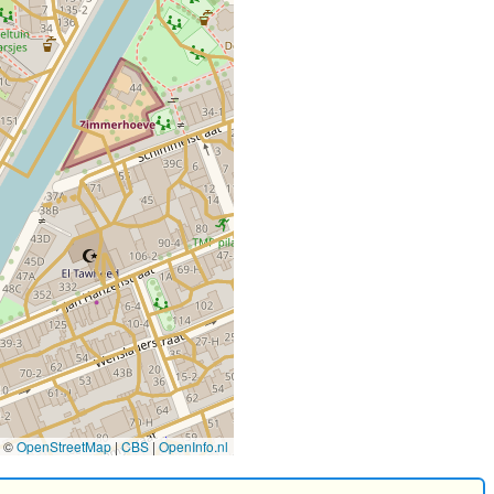
©
OpenStreetMap
|
CBS
|
OpenInfo.nl