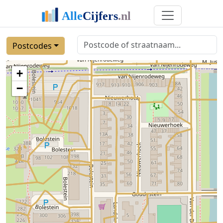
Postcodes
+
−