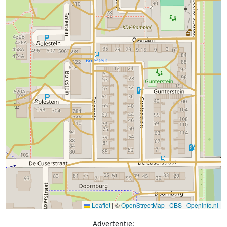
Leaflet
|
©
OpenStreetMap
|
CBS
|
OpenInfo.nl
Advertentie: