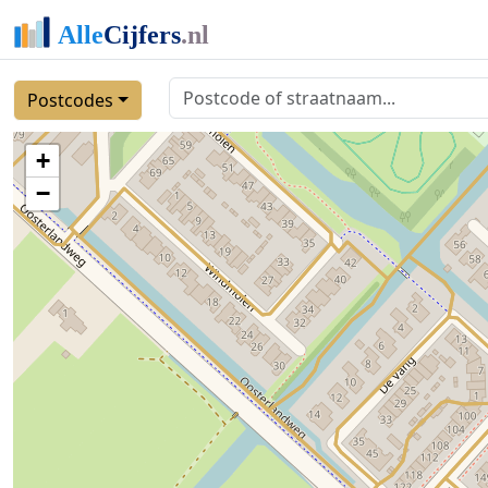
Postcodes
+
−