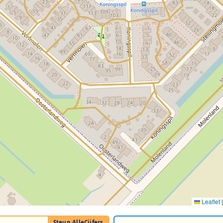
Leaflet
|