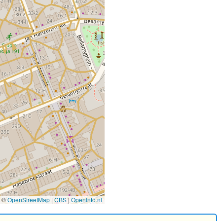
©
OpenStreetMap
|
CBS
|
OpenInfo.nl