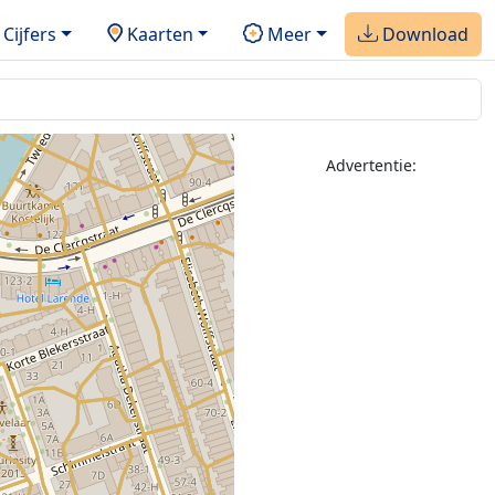
Cijfers
Kaarten
Meer
Download
Advertentie: