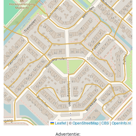
Leaflet
|
©
OpenStreetMap
|
CBS
|
OpenInfo.nl
Advertentie: