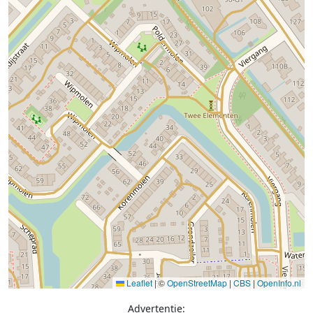
Leaflet
|
©
OpenStreetMap
|
CBS
|
OpenInfo.nl
Advertentie: