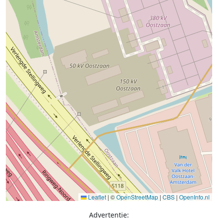
Leaflet
|
©
OpenStreetMap
|
CBS
|
OpenInfo.nl
Advertentie: