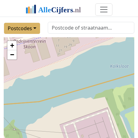
Postcodes
+
−