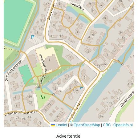
Leaflet
|
©
OpenStreetMap
|
CBS
|
OpenInfo.nl
Advertentie: