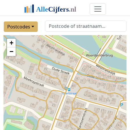
Postcodes
+
−