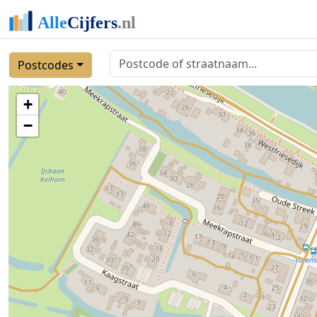
Postcodes
+
−